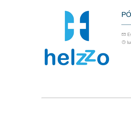
PÓ
Es
lu