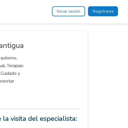
Iniciar sesión
Registrarse
lantigua
 autismo,
ual, Terapias
, Cuidado y
ienestar
 la visita del especialista: