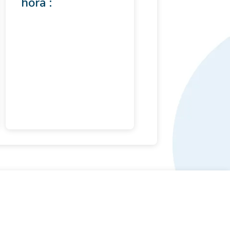
hora :