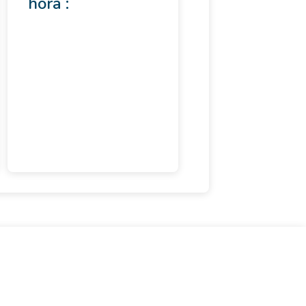
hora :