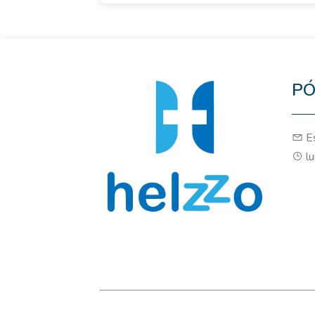
PÓ
Es
lu