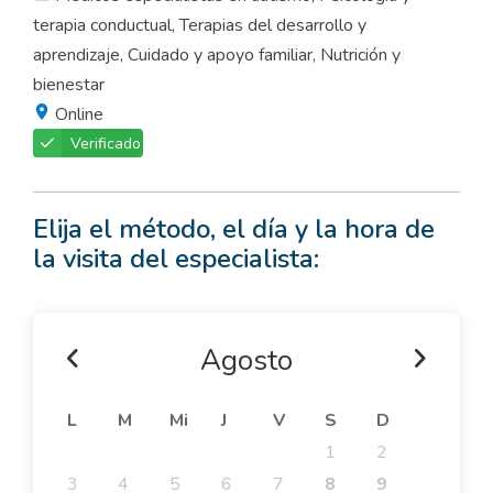
terapia conductual, Terapias del desarrollo y
aprendizaje, Cuidado y apoyo familiar, Nutrición y
bienestar
Online
Verificado
Elija el método, el día y la hora de
la visita del especialista:
Agosto
L
M
Mi
J
V
S
D
1
2
3
4
5
6
7
8
9