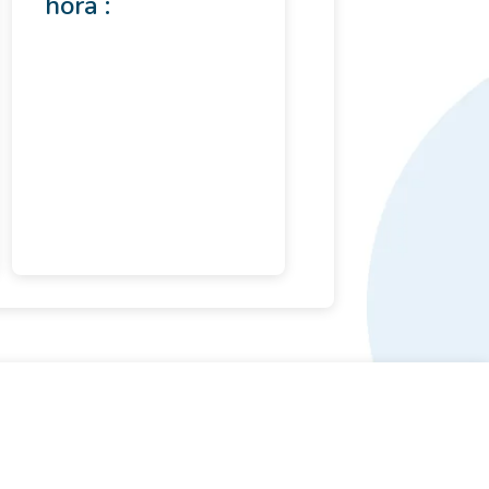
hora :