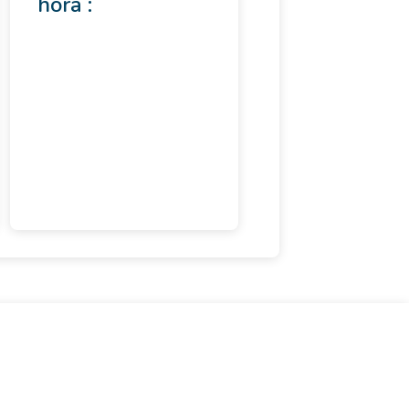
hora :