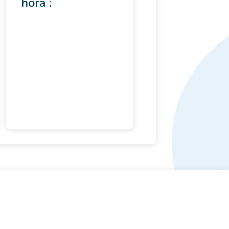
hora :